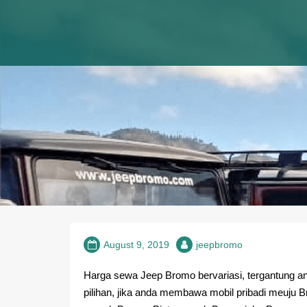
Skip
Info dan booking Sewa Jeep Bromo, Harga sewa Jeep Bromo, R
SEWA JEEP BROMO
to
Bromo, Tarif harga jeep bromo, jeep
content
August 9, 2019
jeepbromo
Harga sewa Jeep Bromo bervariasi, tergantung an
pilihan, jika anda membawa mobil pribadi meuju B