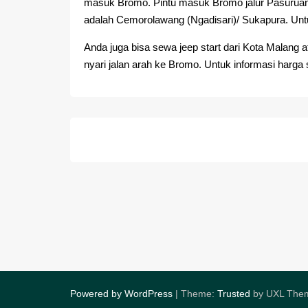
masuk Bromo. Pintu masuk Bromo jalur Pasuruan a
adalah Cemorolawang (Ngadisari)/ Sukapura. Un
Anda juga bisa sewa jeep start dari Kota Malang a
nyari jalan arah ke Bromo. Untuk informasi harga
Post
navigation
Powered by WordPress
|
Theme:
Trusted
by UXL The