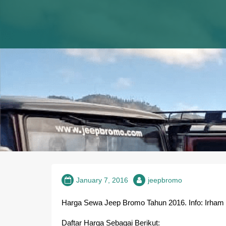
Skip
Info dan booking Sewa Jeep Bromo, Harga sewa Jeep Bromo, R
SEWA JEEP BROMO
to
Bromo, Tarif harga jeep bromo, jeep
content
January 7, 2016
jeepbromo
Harga Sewa Jeep Bromo Tahun 2016. Info: Irha
Daftar Harga Sebagai Berikut: