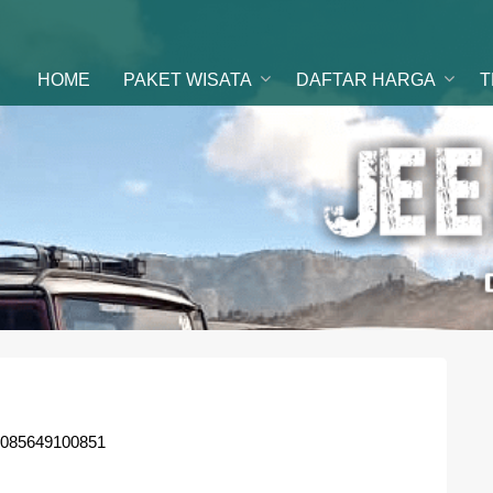
ental Jeep
 di malang
HOME
PAKET WISATA
DAFTAR HARGA
T
m 085649100851