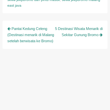
east java
Post
Pantai Kedung Celeng
5 Destinasi Wisata Menarik di
navigation
(Destinasi menarik di Malang
Sekitar Gunung Bromo
setelah berwisata ke Bromo)