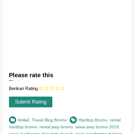
Sewa Jeep Bromo merupakan alternatif paling hemat untuk
bisa menikmati keindahan wisata di Gunung Bromo. Anda
tidak perlu memesan atau ikut paket wista bromo melalui
jasa Tour atau Travel bromo yang biasanya harganya
cenderung mahal. Anda cukup memesan jeep bromo
melalui kami, dan hanya membayar sewa jeep dan tiket
masuk Bromo sesuai jumlah pengunjung saja. Kami akan
mengantarkan dan menawarkan rincian perjalanan di
Bromo dengan rute terbaik.
Please rate this
Berikan Rating
Artikel
,
Travel Blog Bromo
Hardtop Bromo
,
rental
hardtop bromo
,
rental jeep bromo
,
sewa jeep bromo 2019
,
sewa jeepbromo dari pintu masuk
,
sewa jeepbromo malang